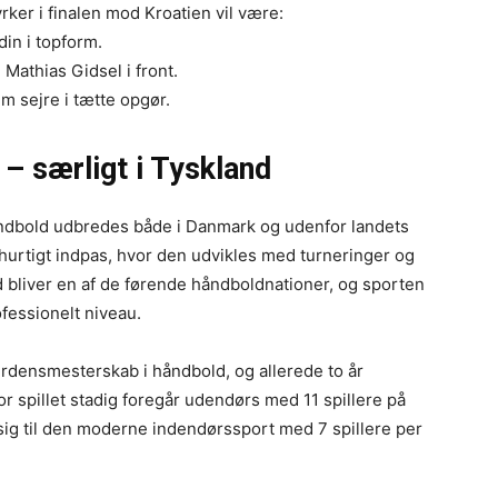
rker i finalen mod Kroatien vil være:
in i topform.
athias Gidsel i front.
em sejre i tætte opgør.
– særligt i Tyskland
åndbold udbredes både i Danmark og udenfor landets
hurtigt indpas, hvor den udvikles med turneringer og
 bliver en af de førende håndboldnationer, og sporten
ofessionelt niveau.
 verdensmesterskab i håndbold, og allerede to år
or spillet stadig foregår udendørs med 11 spillere på
sig til den moderne indendørssport med 7 spillere per