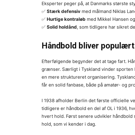
Eksperter peger på, at Danmarks største sty
✅
Stærk defensiv
med målmand Niklas Land
✅
Hurtige kontraløb
med Mikkel Hansen og M
✅
Solid holdånd
, som tidligere har sikret d
Håndbold bliver populært 
Efterfølgende begynder det at tage fart. H
grænser. Særligt i Tyskland vinder sporten 
en mere struktureret organisering. Tyskland
får en solid fanbase, både på amatør- og pr
I 1938 afholder Berlin det første officielle
tidligere er håndbold en del af OL i 1936, hv
hvert hold. Først senere udvikler håndbold 
hold, som vi kender i dag.