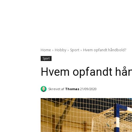
Home
Hobby
Sport
Hvem opfandt håndbold?
Sport
Hvem opfandt hå
Skrevet af
Thomas
21/09/2020