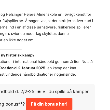
g Helsingør Højere Almenskole er i øvrigt kendt for
 fløjspillerne. Årsagen var, at der stak jernstivere ud i
erne ind i en af disse jernstivere, risikerede spilleren
singørs sviende nederlag skyldtes denne
orien ikke noget om.
 ny historisk kamp?
ioner i international håndbold gennem årtier. Nu står
oatien d. 2. februar 2025
, en kamp der kan
st vindende håndboldnationer nogensinde.
ndbold d. 2/2-25! 🔥 Vil du spille på kampen
ting bonus**?
Få din bonus her!