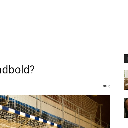
ndbold?
0