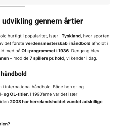
udvikling gennem årtier
d hurtigt i popularitet, især i
Tyskland
, hvor sporten
ev det første
verdensmesterskab i håndbold
afholdt i
bold med på
OL-programmet i 1936
. Dengang blev
banen
– mod de
7 spillere pr. hold
, vi kender i dag.
 håndbold
i international håndbold. Både herre- og
- og OL-titler
. I 1990’erne var det især
siden
2008 har herrelandsholdet vundet adskillige
alen?