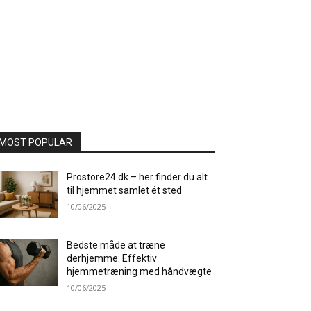
MOST POPULAR
Prostore24.dk – her finder du alt
til hjemmet samlet ét sted
10/06/2025
Bedste måde at træne
derhjemme: Effektiv
hjemmetræning med håndvægte
10/06/2025