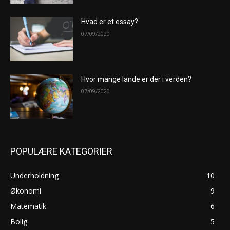
Hvad er et essay?
07/09/2020
Hvor mange lande er der i verden?
07/09/2020
POPULÆRE KATEGORIER
Underholdning
10
Økonomi
9
Matematik
6
Bolig
5