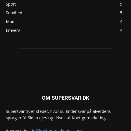
Sport
5
Sundhed
5
Mad
4
Erhverv
4
OM SUPERSVAR.DK
Supersvar.dk er stedet, hvor du finder svar på alverdens
spørgsmål. Siden ejes og drives af Kontigomarketing.
Annoncering:
Hi@kontigomarketing.com