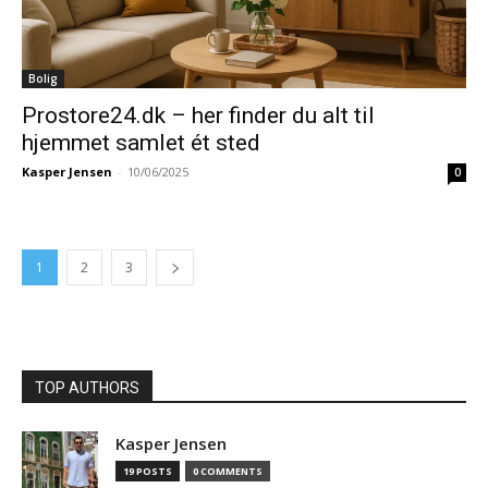
Bolig
Prostore24.dk – her finder du alt til
hjemmet samlet ét sted
Kasper Jensen
-
10/06/2025
0
1
2
3
TOP AUTHORS
Kasper Jensen
19 POSTS
0 COMMENTS