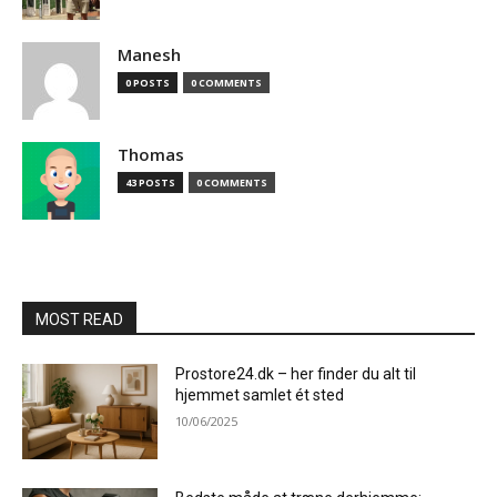
Manesh
0 POSTS
0 COMMENTS
Thomas
43 POSTS
0 COMMENTS
MOST READ
Prostore24.dk – her finder du alt til
hjemmet samlet ét sted
10/06/2025