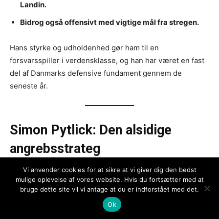
Vi anvender cookies for at sikre at vi giver dig den bedst
mulige oplevelse af vores website. Hvis du fortsætter med at
bruge dette site vil vi antage at du er indforstået med det.
Ok