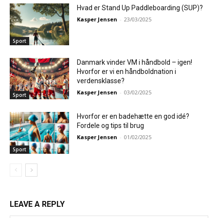
Hvad er Stand Up Paddleboarding (SUP)?
Kasper Jensen
-
23/03/2025
Sport
Danmark vinder VM i håndbold – igen!
Hvorfor er vi en håndboldnation i
verdensklasse?
Kasper Jensen
-
03/02/2025
Sport
Hvorfor er en badehætte en god idé?
Fordele og tips til brug
Kasper Jensen
-
01/02/2025
Sport
LEAVE A REPLY