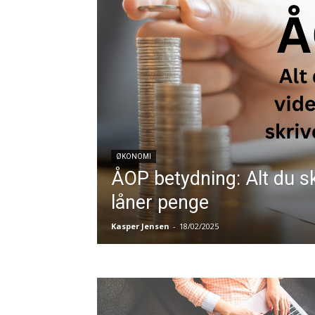
ØKONOMI
ÅOP betydning: Alt du sk
låner penge
Kasper Jensen
-
18/02/2025