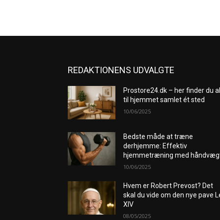
REDAKTIONENS UDVALGTE
Prostore24.dk – her finder du a
til hjemmet samlet ét sted
10/06/2025
Bedste måde at træne
derhjemme: Effektiv
hjemmetræning med håndvæg
10/06/2025
Hvem er Robert Prevost? Det
skal du vide om den nye pave 
XIV
08/05/2025