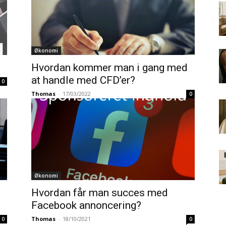
Økonomi
Hvordan kommer man i gang med
at handle med CFD’er?
0
Thomas
-
17/03/2022
0
Økonomi
Hvordan får man succes med
Facebook annoncering?
Thomas
-
18/10/2021
0
0