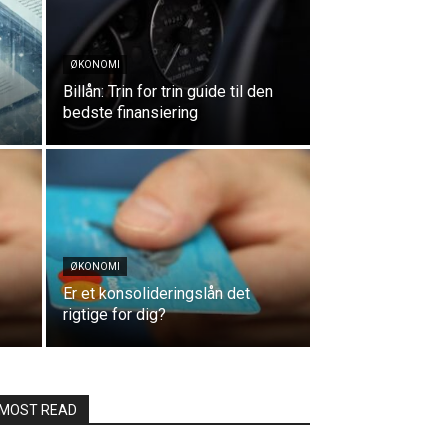
ØKONOMI
Billån: Trin for trin guide til den
bedste finansiering
ØKONOMI
Er et konsolideringslån det
rigtige for dig?
MOST READ