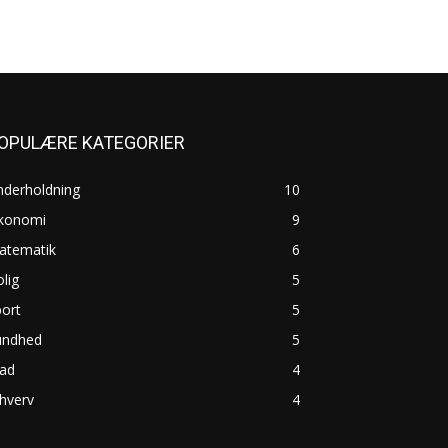
OPULÆRE KATEGORIER
nderholdning
10
konomi
9
atematik
6
lig
5
ort
5
undhed
5
ad
4
hverv
4