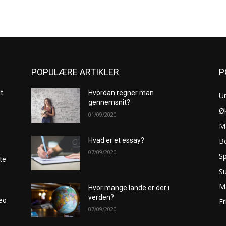
POPULÆRE ARTIKLER
P
lt
Hvordan regner man
U
gennemsnit?
Ø
01/09/2020
M
Bo
Hvad er et essay?
07/09/2020
Sp
te
S
M
Hvor mange lande er der i
verden?
Leo
Er
07/09/2020