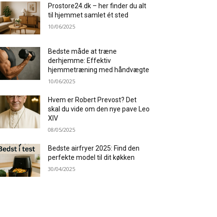
Prostore24.dk – her finder du alt
til hjemmet samlet ét sted
10/06/2025
Bedste måde at træne
derhjemme: Effektiv
hjemmetræning med håndvægte
10/06/2025
Hvem er Robert Prevost? Det
skal du vide om den nye pave Leo
XIV
08/05/2025
Bedste airfryer 2025: Find den
perfekte model til dit køkken
30/04/2025